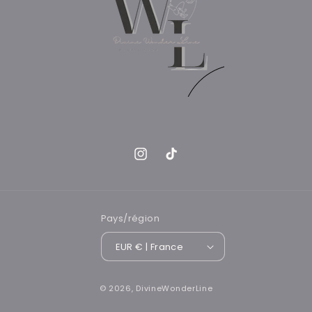
Instagram
TikTok
Pays/région
EUR € | France
© 2026,
DivineWonderLine